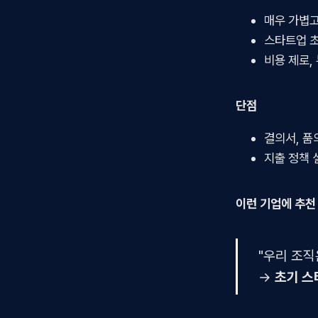
매우 가볍고
스타트업 초
비용 제로,
단점
결의서, 품
지출 정책 설
이런 기업에 추천
"우리 조직
→
초기 스